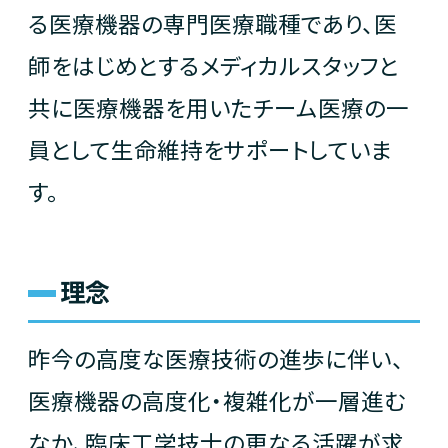
る医療機器の専門医療職種であり、医
医療関係の皆さまへ
師をはじめとするメディカルスタッフと
共に医療機器を用いたチーム医療の一
グループについて
員として生命維持をサポートしていま
す。
お知らせ
理念
新卒採用
昨今の高度な医療技術の進歩に伴い、
中途採用
医療機器の高度化・複雑化が一層進む
なか、臨床工学技士の更なる活躍が求