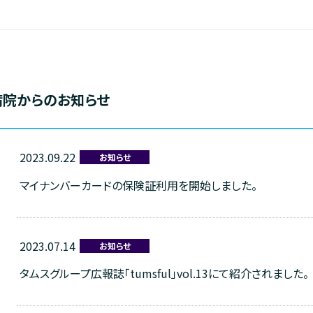
内科
入院のご案内
リハビリテーション科
入院中の食事について
放射線科
面会のご案内
臨床検査科
病院からのお知らせ
フロア案内
手術室
アクセスマップ
薬局
2023.09.22
お知らせ
臨床工学科
マイナンバーカードの保険証利用を開始しました。
診療内容／担当医表
医師紹介
2023.07.14
お知らせ
タムスグループ広報誌「tumsful」vol.13にて紹介されました。