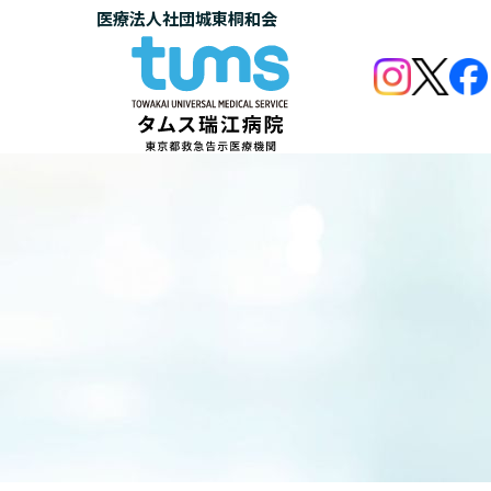
医療法人社団城東桐和会
医療法人社団城東桐和会
当院のご案内
ご
タムス瑞江病院の理念と基本方針