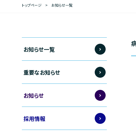
あいさつ（院長・看護部長）
トップページ
> お知らせ一覧
病院概要
病院パンフレット（電子版）
プライバシーポリシー
お知らせ一覧
撮影禁止等について
重要なお知らせ
カスタマーハラスメント方針
お知らせ
採用情報