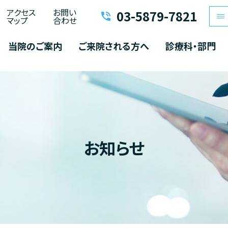
アクセス
お問い
03-5879-7821
マップ
合わせ
当院のご案内
ご来院される方へ
診療科・部門
整形外科
内科
リハビリテーシ
入院中の食事について
放射線科
臨床検査科
手術室
お知らせ
薬局
臨床工学科
来院される方
診療科・部門
医
初診について
診療科・部門一覧
整形外科
再診について